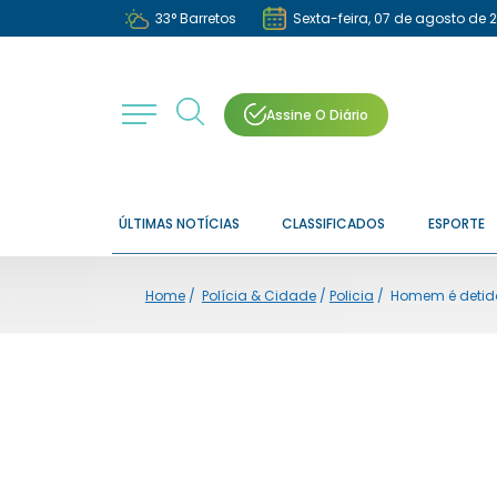
33
°
Barretos
Sexta-feira, 07 de agosto de 
Assine O Diário
ÚLTIMAS NOTÍCIAS
CLASSIFICADOS
ESPORTE
Home
/
Polícia & Cidade
/
Policia
/
Homem é detido