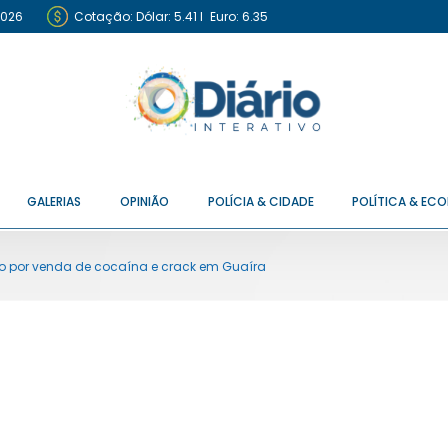
2026
Cotação:
Dólar: 5.41
I
Euro: 6.35
GALERIAS
OPINIÃO
POLÍCIA & CIDADE
POLÍTICA & EC
 por venda de cocaína e crack em Guaíra