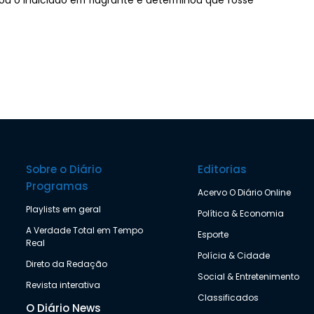
ou o indiciado em flagrante e determinou que fosse
Sobre o Diário
Editorias
Programas
Acervo O Diário Online
Playlists em geral
Política & Economia
A Verdade Total em Tempo
Esporte
Real
Polícia & Cidade
Direto da Redação
Social & Entretenimento
Revista interativa
Classificados
O Diário News