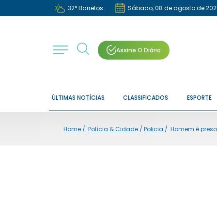
32
°
Barretos
Sábado, 08 de agosto de 202
Assine O Diário
ÚLTIMAS NOTÍCIAS
CLASSIFICADOS
ESPORTE
Home
/
Polícia & Cidade
/
Policia
/
Homem é preso