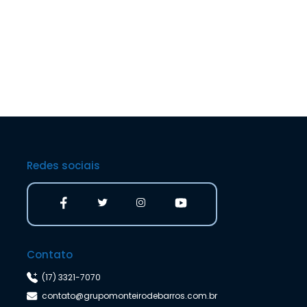
Redes sociais
Contato
(17) 3321-7070
contato@grupomonteirodebarros.com.br