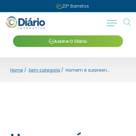
23
°
Barretos
Assine O Diário
Home
/
Sem categoria
/
Homem é surpreendido durante furto na área central