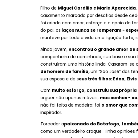
Filho de
Miguel Cardillo e Maria Aparecida
,
casamento marcado por desafios desde ced
foi criado com amor, esforço e o apoio da f
do pai, os l
aços nunca se romperam - espec
manteve por toda a vida uma ligação forte, s
Ainda jovem, e
ncontrou o grande amor de s
companheira de caminhada, sua base e sua fo
construíram uma história linda. Casaram-se 
de homem de família,
um “São José” dos t
sua esposa e de s
eus três filhos: Edna, Elvis
Com
muito esforço, construiu sua própri
erguer não apenas móveis,
mas sonhos - cas
não foi feita de madeira: foi
o amor que cons
inspirador.
Torcedor a
paixonado do Botafogo, também
como um verdadeiro craque. Tinha opiniões f