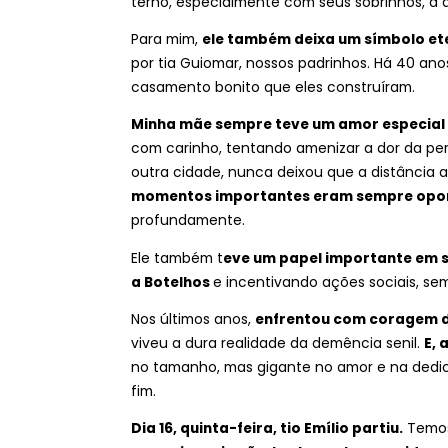
terno, especialmente com seus sobrinhos, a
Para mim,
ele também deixa um símbolo et
por tia Guiomar, nossos padrinhos. Há 40 ano
casamento bonito que eles construíram.
Minha mãe sempre teve um amor especial 
com carinho, tentando amenizar a dor da p
outra cidade, nunca deixou que a distância a
momentos importantes eram sempre opor
profundamente.
Ele também t
eve um papel importante em s
a Botelhos
e incentivando ações sociais, s
Nos últimos anos,
enfrentou com coragem d
viveu a dura realidade da demência senil.
E, 
no tamanho, mas gigante no amor e na dedi
fim.
Dia 16, quinta-feira, tio Emílio partiu.
Temo