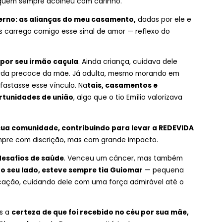
 quem sempre acolheu com carinho.
erno: as alianças do meu casamento,
dadas por ele e
s carrego comigo esse sinal de amor — reflexo do
por seu irmão caçula
. Ainda criança, cuidava dele
erda precoce da mãe. Já adulta, mesmo morando em
fastasse esse vínculo. Na
tais, casamentos e
tunidades de união
, algo que o tio Emílio valorizava
ua comunidade, contribuindo para levar a REDEVIDA
empre com discrição, mas com grande impacto.
esafios de saúde
. Venceu um câncer, mas também
ao seu lado, esteve sempre tia Guiomar
— pequena
cação, cuidando dele com uma força admirável até o
s a
certeza de que foi recebido no céu por sua mãe,