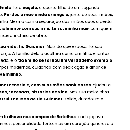
 Emílio foi o
caçula
, o quarto filho de um segundo
o.
Perdeu a mãe ainda criança e
, junto de seus irmãos,
amília. Mesmo com a separação dos irmãos após a perda
ialmente com sua irmã Luiza, minha mãe
, com quem
incera e cheia de afeto.
ua vida: tia Guiomar
. Mais do que esposa, foi sua
rça. A família dela o acolheu como um filho, e juntos
cedo, e o
tio Emílio se tornou um verdadeiro exemplo
empos modernos, cuidando com dedicação e amor de
 e Emilinho.
a marcenaria e, com suas mãos habilidosas
, ajudou a
as, fazendas, histórias de vida.
Mas sua maior obra
truiu ao lado de tia Guiomar
, sólido, duradouro e
 brilhava nos campos de Botelhos
, onde jogava
irmes, personalidade forte, mas um coração generoso e