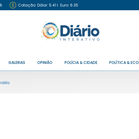
6
Cotação:
Dólar: 5.41
I
Euro: 6.35
GALERIAS
OPINIÃO
POLÍCIA & CIDADE
POLÍTICA & EC
dillo