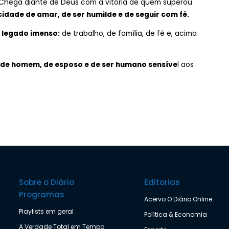
Chega diante de Deus com a vitória de quem superou
idade de amar, de ser humilde e de seguir com fé.
 legado imenso:
de trabalho, de família, de fé e, acima
o de homem, de esposo e de ser humano sensíve
l aos
Sobre o Diário
Editorias
Programas
Acervo O Diário Online
Playlists em geral
Política & Economia
A Verdade Total em Tempo