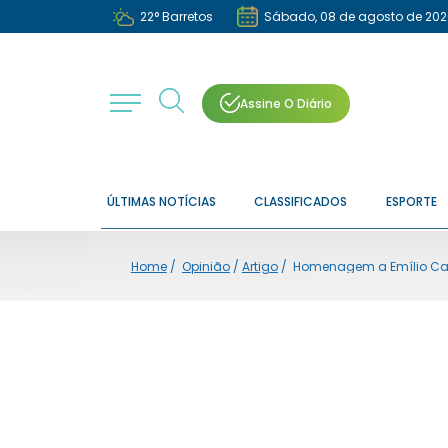
22
°
Barretos
Sábado, 08 de agosto de 202
Assine O Diário
ÚLTIMAS NOTÍCIAS
CLASSIFICADOS
ESPORTE
Home
/
Opinião
/
Artigo
/
Homenagem a Emílio Car