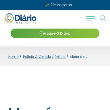
22
°
Barretos
Assine O Diário
Home
/
Polícia & Cidade
/
Policia
/
Idosa é enganada com falsa promessa de redução de juros