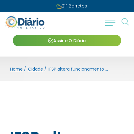
21
°
Barretos
Assine O Diário
Home
/
Cidade
/
IFSP altera funcionamento por causa de jogo do Brasil