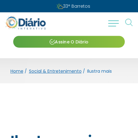
33
°
Barretos
Assine O Diário
Home
/
Social & Entretenimento
/
Ilustra mais