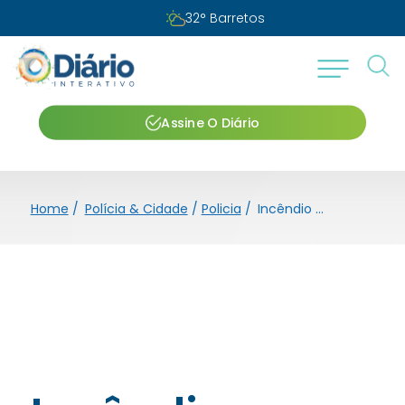
32
°
Barretos
Assine O Diário
Home
/
Polícia & Cidade
/
Policia
/
Incêndio causa danos em veículo na Região dos Lagos