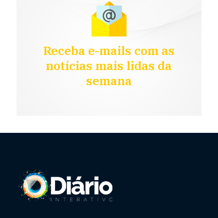
Receba e-mails com as
notícias mais lidas da
semana