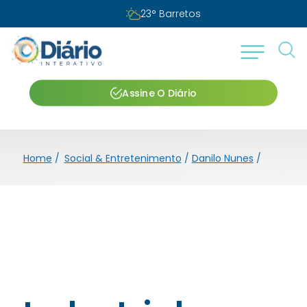
23
°
Barretos
Assine O Diário
Home
/
Social & Entretenimento
/
Danilo Nunes
/
Industri