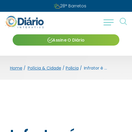
28
°
Barretos
Assine O Diário
Home
/
Polícia & Cidade
/
Policia
/
Infrator é surpreendido com cocaína no conjunto Newton Sopa