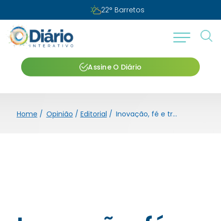
22
°
Barretos
Assine O Diário
Home
/
Opinião
/
Editorial
/
Inovação, fé e tradição em uma só causa