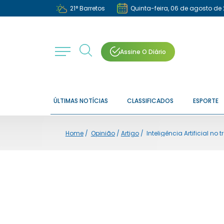
21
°
Barretos
Quinta-feira, 06 de agosto de
Assine O Diário
ÚLTIMAS NOTÍCIAS
CLASSIFICADOS
ESPORTE
Home
/
Opinião
/
Artigo
/
Inteligência Artificial no t