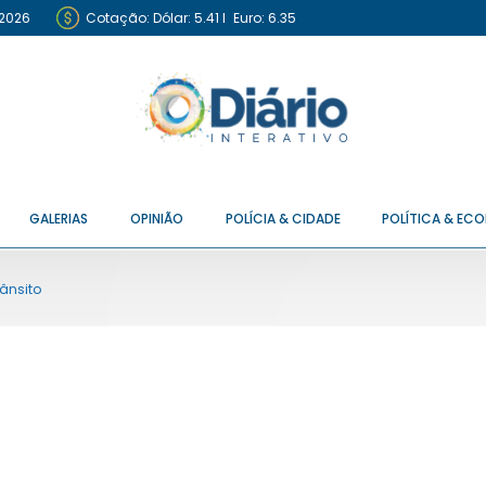
 2026
Cotação:
Dólar: 5.41
I
Euro: 6.35
GALERIAS
OPINIÃO
POLÍCIA & CIDADE
POLÍTICA & EC
rânsito