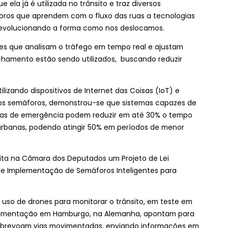
la já é utilizada no trânsito e traz diversos
áforos que aprendem com o fluxo das ruas a tecnologias
 revolucionando a forma como nos deslocamos.
tes que analisam o tráfego em tempo real e ajustam
hamento estão sendo utilizados, buscando reduzir
lizando dispositivos de Internet das Coisas (IoT) e
 os semáforos, demonstrou-se que sistemas capazes de
uras de emergência podem reduzir em até 30% o tempo
rbanas, podendo atingir 50% em períodos de menor
ita na Câmara dos Deputados um Projeto de Lei
l de Implementação de Semáforos Inteligentes para
 uso de drones para monitorar o trânsito, em teste em
erimentação em Hamburgo, na Alemanha, apontam para
sobrevoam vias movimentadas, enviando informações em