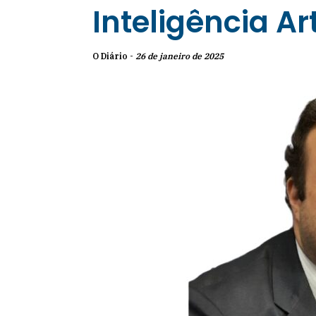
Inteligência Art
O Diário -
26 de janeiro de 2025