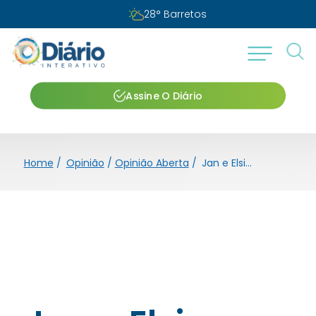
28
°
Barretos
Assine O Diário
Home
/
Opinião
/
Opinião Aberta
/
Jan e Elsie Havlasa em Barretos