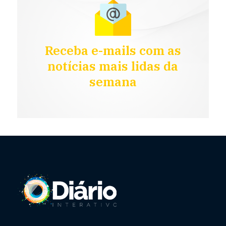
Receba e-mails com as
notícias mais lidas da
semana