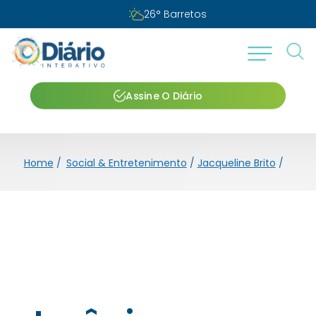
26
°
Barretos
Assine O Diário
Home
/
Social & Entretenimento
/
Jacqueline Brito
/
Jerôn