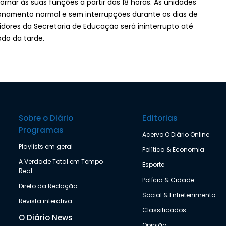
nar às suas funções a partir das 18 horas. As unidades
namento normal e sem interrupções durante os dias de
rvidores da Secretaria de Educação será ininterrupto até
odo da tarde.
Sobre o Diário
Editorias
Programas
Acervo O Diário Online
Playlists em geral
Política & Economia
A Verdade Total em Tempo
Esporte
Real
Polícia & Cidade
Direto da Redação
Social & Entretenimento
Revista interativa
Classificados
O Diário News
Opinião