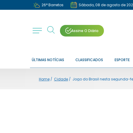
26
°
Barretos
Sábado, 08 de agosto de 20
Assine O Diário
ÚLTIMAS NOTÍCIAS
CLASSIFICADOS
ESPORTE
Home
/
Cidade
/
Jogo do Brasil nesta segunda-feir