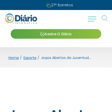
27
°
Barretos
Assine O Diário
Home
/
Esporte
/
Jogos Abertos da Juventude movimentam praças esportivas de Barretos