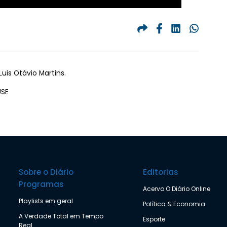
uis Otávio Martins.
USE
Sobre o Diário
Editorias
Programas
Acervo O Diário Online
Playlists em geral
Política & Economia
A Verdade Total em Tempo
Esporte
Real