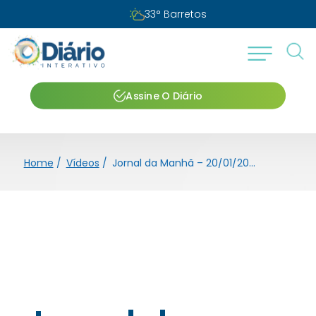
33
°
Barretos
Assine O Diário
Home
/
Vídeos
/
Jornal da Manhã – 20/01/2025