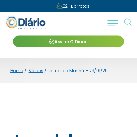
22
°
Barretos
Assine O Diário
Home
/
Vídeos
/
Jornal da Manhã – 23/01/2025