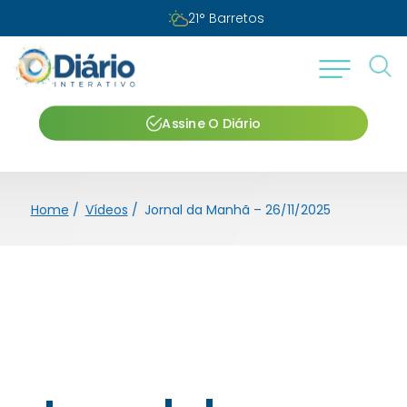
21
°
Barretos
Assine O Diário
Home
/
Vídeos
/
Jornal da Manhã – 26/11/2025