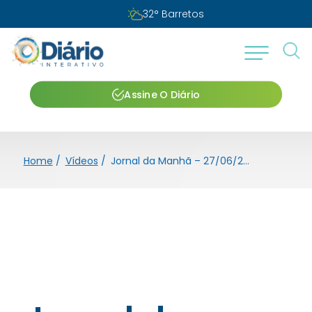
32
°
Barretos
Assine O Diário
Home
/
Vídeos
/
Jornal da Manhã – 27/06/2026