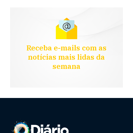
Receba e-mails com as
notícias mais lidas da
semana