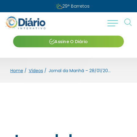
29
°
Barretos
Assine O Diário
Home
/
Vídeos
/
Jornal da Manhã – 28/01/2025