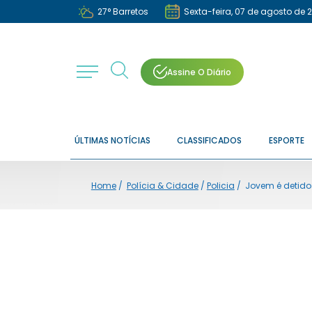
27
°
Barretos
Sexta-feira, 07 de agosto de 
Assine O Diário
ÚLTIMAS NOTÍCIAS
CLASSIFICADOS
ESPORTE
Home
/
Polícia & Cidade
/
Policia
/
Jovem é detido 