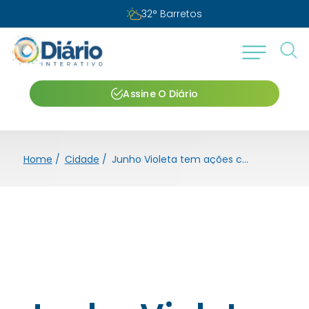
32
°
Barretos
Assine O Diário
Home
/
Cidade
/
Junho Violeta tem ações contra a violência ao idoso