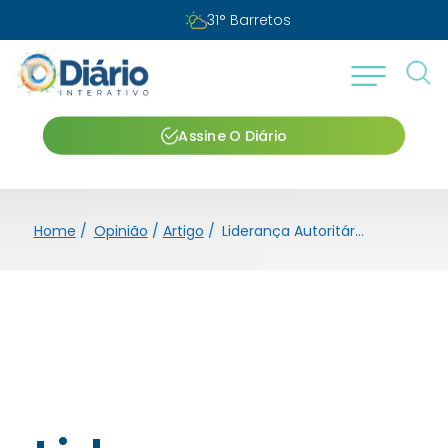
31
°
Barretos
Assine O Diário
Home
/
Opinião
/
Artigo
/
Liderança Autoritária x Liderança Carismática