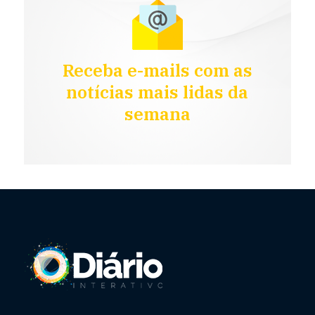
Receba e-mails com as
notícias mais lidas da
semana