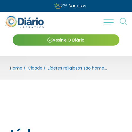
22
°
Barretos
Assine O Diário
Home
/
Cidade
/
Líderes religiosos são homenageados em sessão especial