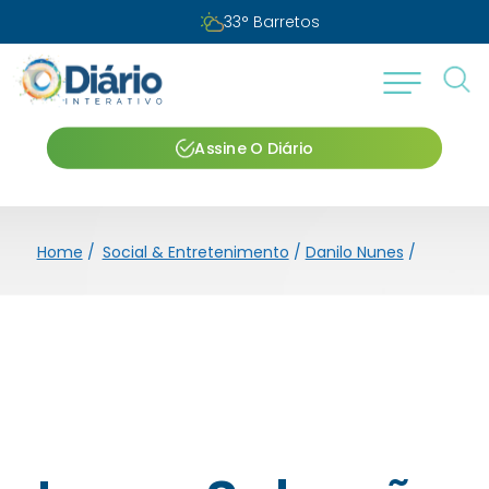
33
°
Barretos
Assine O Diário
Home
/
Social & Entretenimento
/
Danilo Nunes
/
Lucas S