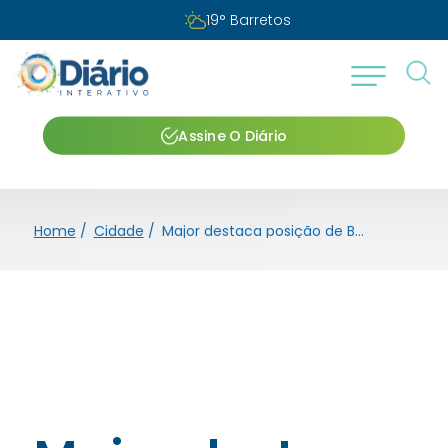
19
°
Barretos
Assine O Diário
Home
/
Cidade
/
Major destaca posição de Barretos entre as cidades mais seguras