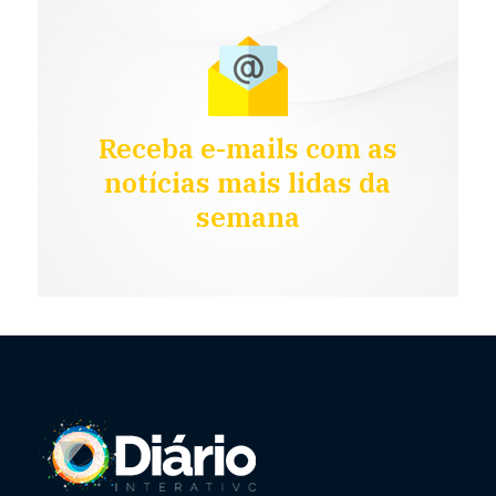
Receba e-mails com as
notícias mais lidas da
semana