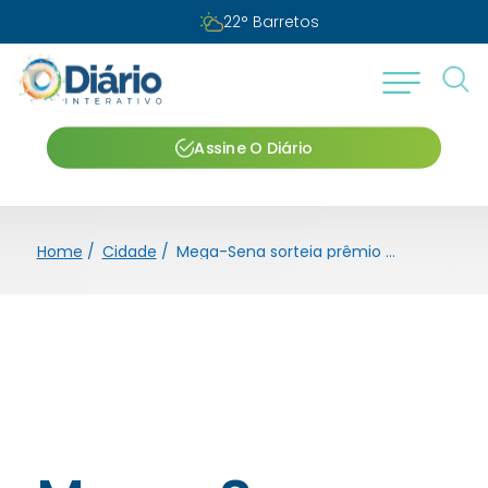
22
°
Barretos
Assine O Diário
Home
/
Cidade
/
Mega-Sena sorteia prêmio estimado de R$ 13,5 milhões