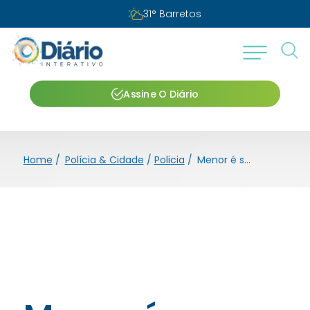
31
°
Barretos
Assine O Diário
Home
/
Polícia & Cidade
/
Policia
/
Menor é surpreendido com drogas no bairro Pimenta