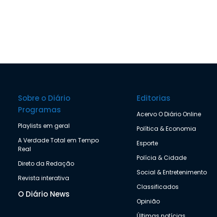
Sobre o Diário
Editorias
Programas
Acervo O Diário Online
Playlists em geral
Política & Economia
A Verdade Total em Tempo
Esporte
Real
Polícia & Cidade
Direto da Redação
Social & Entretenimento
Revista interativa
Classificados
O Diário News
Opinião
Últimas notícias