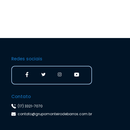
Redes sociais
Contato
(17) 3321-7070
contato@grupomonteirodebarros.com.br