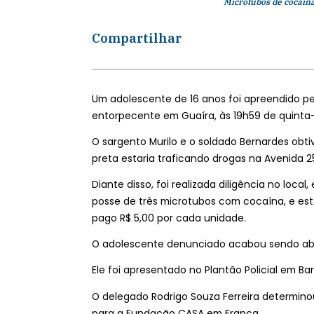
Microtubos de cocaín
Compartilhar
Um adolescente de 16 anos foi apreendido pela 
entorpecente em Guaíra, às 19h59 de quinta-f
O sargento Murilo e o soldado Bernardes obt
preta estaria traficando drogas na Avenida 
Diante disso, foi realizada diligência no loca
posse de três microtubos com cocaína, e est
pago R$ 5,00 por cada unidade.
O adolescente denunciado acabou sendo ab
Ele foi apresentado no Plantão Policial em Bar
O delegado Rodrigo Souza Ferreira determin
para a Fundação CASA em Franca.