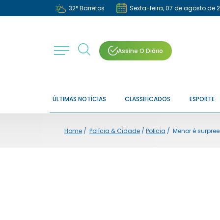
32
°
Barretos
Sexta-feira, 07 de agosto de 
Assine O Diário
ÚLTIMAS NOTÍCIAS
CLASSIFICADOS
ESPORTE
Home
/
Polícia & Cidade
/
Policia
/
Menor é surpre