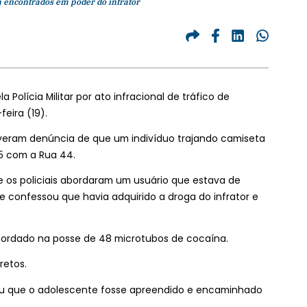
a encontrados em poder do infrator
Polícia Militar por ato infracional de tráfico de
eira (19).
iveram denúncia de que um indivíduo trajando camiseta
25 com a Rua 44.
l, e os policiais abordaram um usuário que estava de
e confessou que havia adquirido a droga do infrator e
ordado na posse de 48 microtubos de cocaína.
retos.
ou que o adolescente fosse apreendido e encaminhado