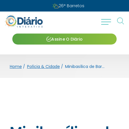
26
°
Barretos
Assine O Diário
Home
/
Polícia & Cidade
/
Minibasílica de Barretos promove Cenáculo no início de julho