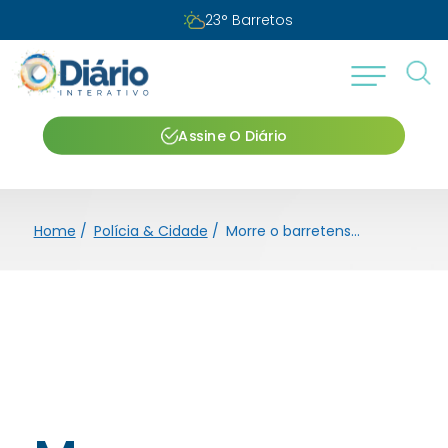
23
°
Barretos
Assine O Diário
Home
/
Polícia & Cidade
/
Morre o barretense Umberto Sarti