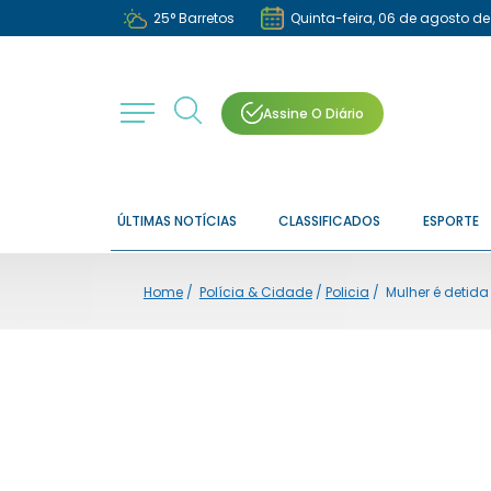
25
°
Barretos
Quinta-feira, 06 de agosto d
Assine O Diário
ÚLTIMAS NOTÍCIAS
CLASSIFICADOS
ESPORTE
Home
/
Polícia & Cidade
/
Policia
/
Mulher é detida