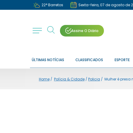
22
°
Barretos
Sexta-feira, 07 de agosto de 
Assine O Diário
ÚLTIMAS NOTÍCIAS
CLASSIFICADOS
ESPORTE
Home
/
Polícia & Cidade
/
Policia
/
Mulher é presa 