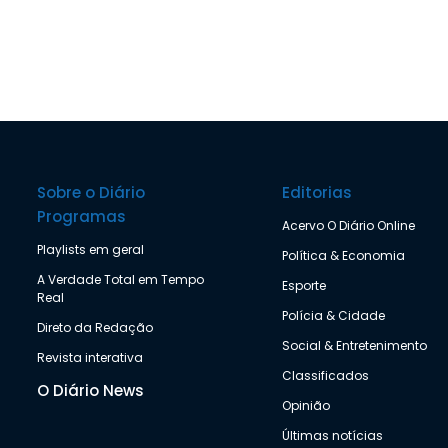
Sobre o Diário
Editorias
Programas
Acervo O Diário Online
Playlists em geral
Política & Economia
A Verdade Total em Tempo
Esporte
Real
Polícia & Cidade
Direto da Redação
Social & Entretenimento
Revista interativa
Classificados
O Diário News
Opinião
Últimas notícias