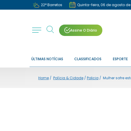
22
°
Barretos
Quinta-feira, 06 de agosto de
Assine O Diário
ÚLTIMAS NOTÍCIAS
CLASSIFICADOS
ESPORTE
Home
/
Polícia & Cidade
/
Policia
/
Mulher sofre es