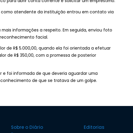
o para abrir conta corrente e solicitar um empréstimo.
ou como atendente da instituição entrou em contato via
 mais informações a respeito. Em seguida, enviou foto
 reconhecimento facial.
or de R$ 5.000,00, quando ela foi orientada a efetuar
lor de R$ 350,00, com a promessa de posterior
or e foi informada de que deveria aguardar uma
conhecimento de que se tratava de um golpe.
Sobre o Diário
Editorias