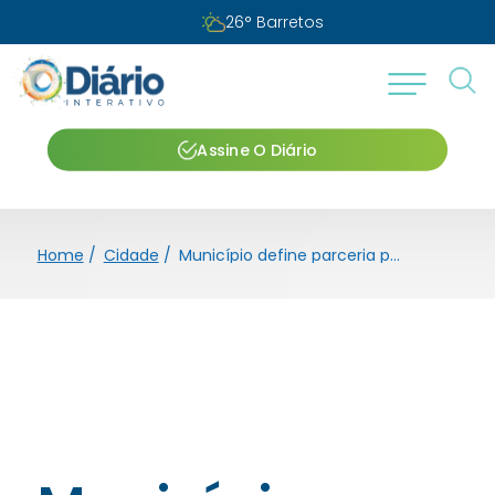
26
°
Barretos
Assine O Diário
Home
/
Cidade
/
Município define parceria para ampliar atendimentos oftalmológicos