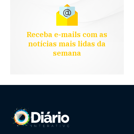
Receba e-mails com as
notícias mais lidas da
semana