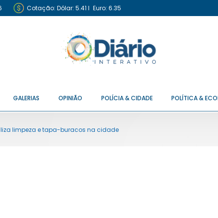
6
Cotação:
Dólar: 5.41
I
Euro: 6.35
GALERIAS
OPINIÃO
POLÍCIA & CIDADE
POLÍTICA & EC
ealiza limpeza e tapa-buracos na cidade