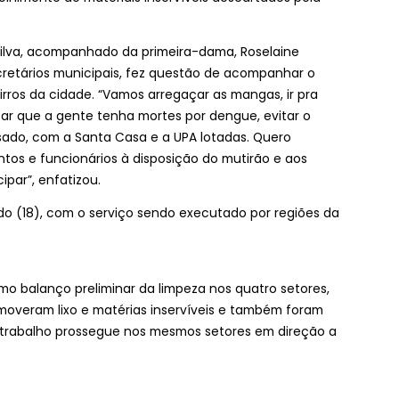
r Silva, acompanhado da primeira-dama, Roselaine
ecretários municipais, fez questão de acompanhar o
irros da cidade. “Vamos arregaçar as mangas, ir pra
itar que a gente tenha mortes por dengue, evitar o
ado, com a Santa Casa e a UPA lotadas. Quero
os e funcionários à disposição do mutirão e aos
ipar”, enfatizou.
do (18), com o serviço sendo executado por regiões da
mo balanço preliminar da limpeza nos quatro setores,
moveram lixo e matérias inservíveis e também foram
 o trabalho prossegue nos mesmos setores em direção a