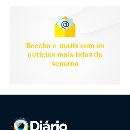
Receba e-mails com as
notícias mais lidas da
semana