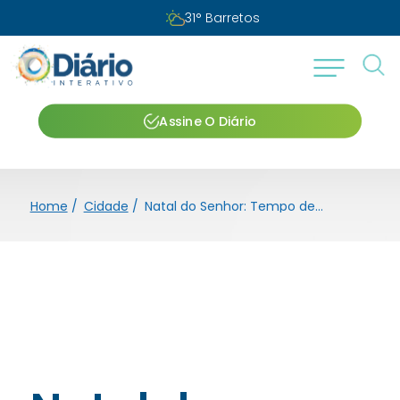
31
°
Barretos
Assine O Diário
Home
/
Cidade
/
Natal do Senhor: Tempo de Luz, Paz e Esperança