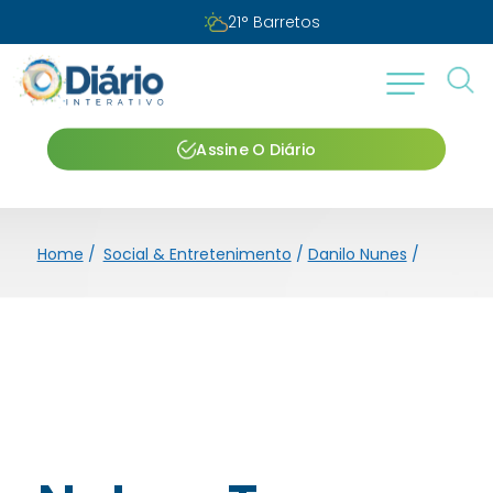
21
°
Barretos
Assine O Diário
Home
/
Social & Entretenimento
/
Danilo Nunes
/
Neto e 