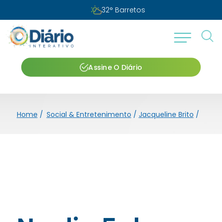
32
°
Barretos
Assine O Diário
Home
/
Social & Entretenimento
/
Jacqueline Brito
/
No di