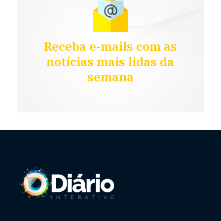
Receba e-mails com as
notícias mais lidas da
semana