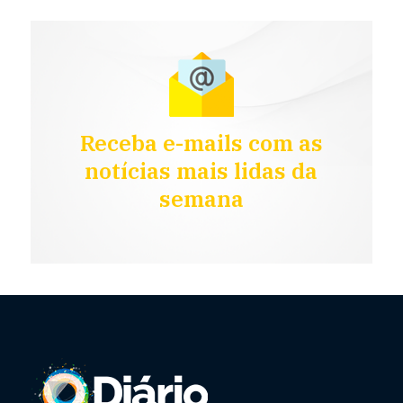
Receba e-mails com as
notícias mais lidas da
semana