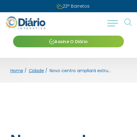
23
°
Barretos
Assine O Diário
Home
/
Cidade
/
Novo centro ampliará estrutura de reabilitação na região