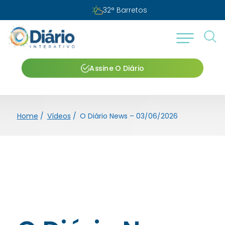
32
°
Barretos
Assine O Diário
Home
/
Vídeos
/
O Diário News – 03/06/2026