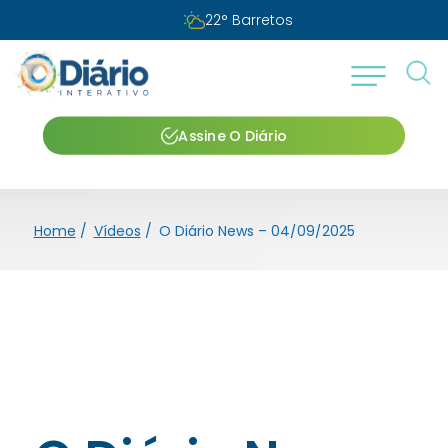
22
°
Barretos
Assine O Diário
Home
/
Vídeos
/
O Diário News – 04/09/2025