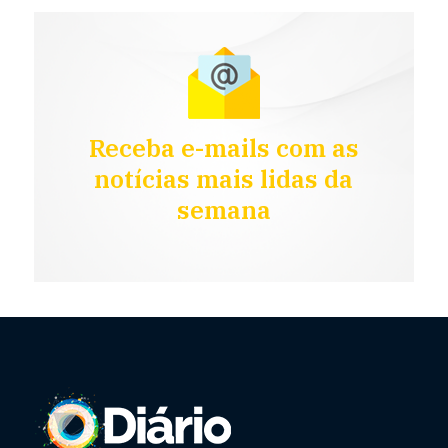
Receba e-mails com as
notícias mais lidas da
semana