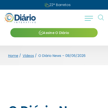
22
°
Barretos
Assine O Diário
Home
/
Vídeos
/
O Diário News – 08/06/2026