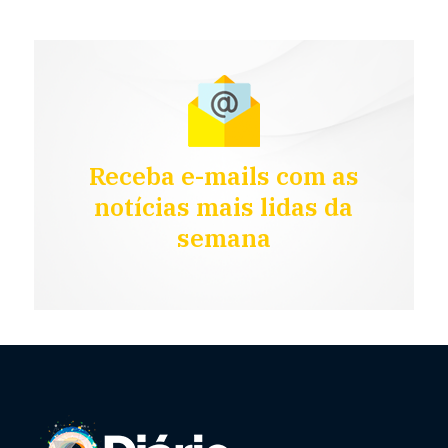
Receba e-mails com as
notícias mais lidas da
semana