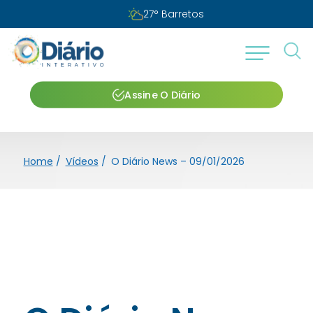
27
°
Barretos
Assine O Diário
Home
/
Vídeos
/
O Diário News – 09/01/2026