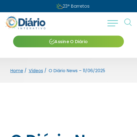
23
°
Barretos
Assine O Diário
Home
/
Vídeos
/
O Diário News – 11/06/2025