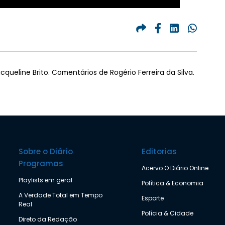
queline Brito. Comentários de Rogério Ferreira da Silva.
Sobre o Diário
Editorias
Programas
Acervo O Diário Online
Playlists em geral
Política & Economia
A Verdade Total em Tempo
Esporte
Real
Polícia & Cidade
Direto da Redação