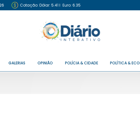
26
Cotação:
Dólar: 5.41
I
Euro: 6.35
GALERIAS
OPINIÃO
POLÍCIA & CIDADE
POLÍTICA & EC