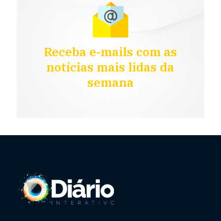
Receba e-mails com as
notícias mais lidas da
semana