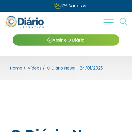
32
°
Barretos
Assine O Diário
Home
/
Vídeos
/
O Diário News – 24/01/2025